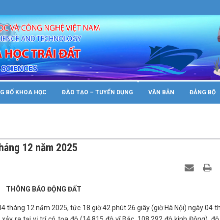
s.vast.gov/wp-config.php
on line
89
G BỐ KHOA HỌC
ĐÀO TẠO – TUYỂN DỤNG
VĂN BẢN
ĐẢNG BỘ
tháng 12 năm 2025
THÔNG BÁO ĐỘNG ĐẤT
04 tháng 12 năm 2025, tức 18 giờ 42 phút 26 giây (giờ Hà Nội) ngày 04 
ảy ra tại vị trí có tọa độ (14.815 độ vĩ Bắc, 108.292 độ kinh Đông), đ