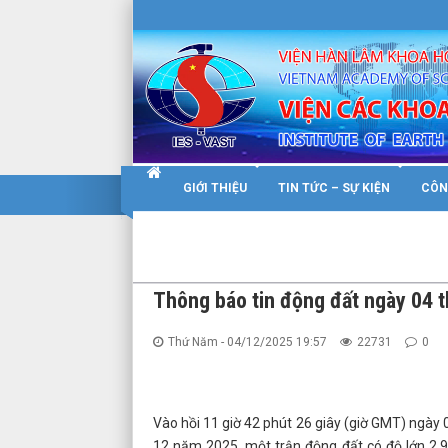
Warning
: Constant WP_SITEURL already defined in
/home/nhigvyzu/ie
GIỚI THIỆU
TIN TỨC – SỰ KIỆN
CÔN
Thông báo tin động đất ngày 04 
Thứ Năm - 04/12/2025 19:57
22731
0
Vào hồi 11 giờ 42 phút 26 giây (giờ GMT) ngày 
12 năm 2025, một trận động đất có độ lớn 2.9 x