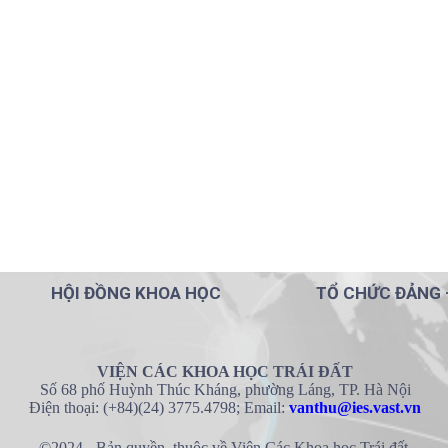
HỘI ĐỒNG KHOA HỌC
TỔ CHỨC ĐẢNG 
VIỆN CÁC KHOA HỌC TRÁI ĐẤT
Số 68 phố Huỳnh Thúc Kháng, phường Láng, TP. Hà Nội
Điện thoại: (+84)(24) 3775.4798; Email:
vanthu@ies.vast.vn
©2024 - Bản quyền thuộc về Viện Các Khoa học Trái đất.