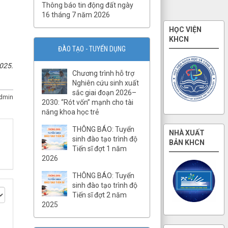
Thông báo tin động đất ngày
16 tháng 7 năm 2026
HỌC VIỆN
KHCN
ĐÀO TẠO - TUYỂN DỤNG
025.
QĐ03/QĐ-VCKHTĐ.Phòng
Chương trình hỗ trợ
Thạch luận và Sinh khoáng
Nghiên cứu sinh xuất
sắc giai đoạn 2026–
QĐ số 07-QĐ/VHLKHCNVN Quy
dmin
2030: “Rót vốn” mạnh cho tài
tắc ứng xử của cán bộ, viên
năng khoa học trẻ
chức và người lao động Viện
Hàn lâm Khoa học và Công
THÔNG BÁO: Tuyển
nghệ Việt Nam
NHÀ XUẤT
sinh đào tạo trình độ
BẢN KHCN
QĐ02/QĐ-VCKHTĐ.Phòng
Tiến sĩ đợt 1 năm
Quản lý tổng hợp
2026
QĐ32/QĐ-VCKHTĐ.Phòng Vật
THÔNG BÁO: Tuyển
lý địa chất
sinh đào tạo trình độ
Tiến sĩ đợt 2 năm
QĐ31/QĐ-VCKHTĐ.Phòng Điện
2025
ly
QĐ30/QĐ-VCKHTĐ.Phòng Địa