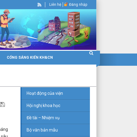
Liên hệ
Đăng nhập
CỔNG SÁNG KIẾN KH&CN
Hoạt động của viện
Hội nghị khoa học
Đề tài – Nhiệm vụ
tháng
Bộ văn bản mẫu
ộ sâu