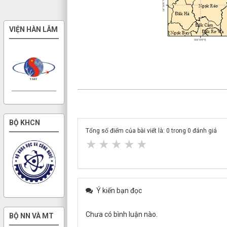
VIỆN HÀN LÂM
BỘ KHCN
Tổng số điểm của bài viết là:
0
trong
0
đánh giá
★
★
★
★
★
Ý kiến bạn đọc
Chưa có bình luận nào.
BỘ NN VÀ MT