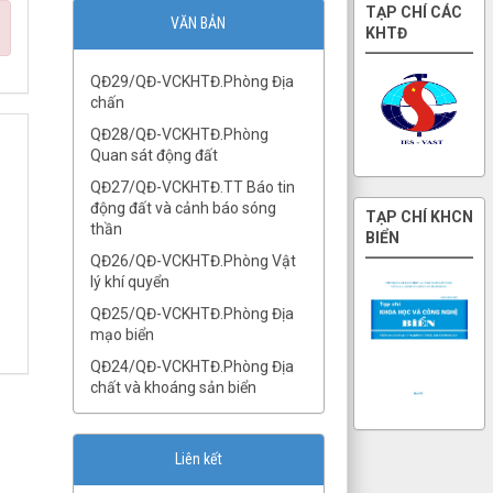
từ
TẠP CHÍ CÁC
VĂN BẢN
KHTĐ
QĐ29/QĐ-VCKHTĐ.Phòng Địa
chấn
QĐ28/QĐ-VCKHTĐ.Phòng
Quan sát động đất
QĐ27/QĐ-VCKHTĐ.TT Báo tin
động đất và cảnh báo sóng
thần
QĐ26/QĐ-VCKHTĐ.Phòng Vật
TẠP CHÍ KHCN
lý khí quyển
BIỂN
QĐ25/QĐ-VCKHTĐ.Phòng Địa
mạo biển
QĐ24/QĐ-VCKHTĐ.Phòng Địa
chất và khoáng sản biển
QĐ23/QĐ-VCKHTĐ.TT Địa môi
trường và TBĐCB
QĐ22/QĐ-VCKHTĐ.TT Nghiên
cứu ĐVLB
Liên kết
QĐ21/QĐ-VCKHTĐ.TT Khảo sát