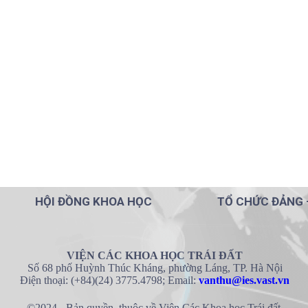
HỘI ĐỒNG KHOA HỌC
TỔ CHỨC ĐẢNG 
VIỆN CÁC KHOA HỌC TRÁI ĐẤT
Số 68 phố Huỳnh Thúc Kháng, phường Láng, TP. Hà Nội
Điện thoại: (+84)(24) 3775.4798; Email:
vanthu@ies.vast.vn
©2024 - Bản quyền thuộc về Viện Các Khoa học Trái đất.