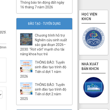
Thông báo tin động đất ngày
16 tháng 7 năm 2026
HỌC VIỆN
KHCN
ĐÀO TẠO - TUYỂN DỤNG
QĐ03/QĐ-VCKHTĐ.Phòng
025.
Thạch luận và Sinh khoáng
Chương trình hỗ trợ
QĐ số 07-QĐ/VHLKHCNVN Quy
Nghiên cứu sinh xuất
tắc ứng xử của cán bộ, viên
sắc giai đoạn 2026–
dmin
chức và người lao động Viện
2030: “Rót vốn” mạnh cho tài
Hàn lâm Khoa học và Công
năng khoa học trẻ
nghệ Việt Nam
THÔNG BÁO: Tuyển
NHÀ XUẤT
QĐ02/QĐ-VCKHTĐ.Phòng
sinh đào tạo trình độ
BẢN KHCN
Quản lý tổng hợp
Tiến sĩ đợt 1 năm
2026
QĐ32/QĐ-VCKHTĐ.Phòng Vật
lý địa chất
THÔNG BÁO: Tuyển
QĐ31/QĐ-VCKHTĐ.Phòng Điện
sinh đào tạo trình độ
ly
Tiến sĩ đợt 2 năm
2025
QĐ30/QĐ-VCKHTĐ.Phòng Địa
từ