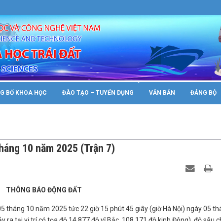
s.vast.gov/wp-config.php
on line
89
G BỐ KHOA HỌC
ĐÀO TẠO – TUYỂN DỤNG
VĂN BẢN
ĐẢNG BỘ
tháng 10 năm 2025 (Trận 7)
THÔNG BÁO ĐỘNG ĐẤT
05 tháng 10 năm 2025 tức 22 giờ 15 phút 45 giây (giờ Hà Nội) ngày 05 t
 ra tại vị trí có tọa độ 14.877 độ vĩ Bắc, 108.171 độ kinh Đông), độ sâu 