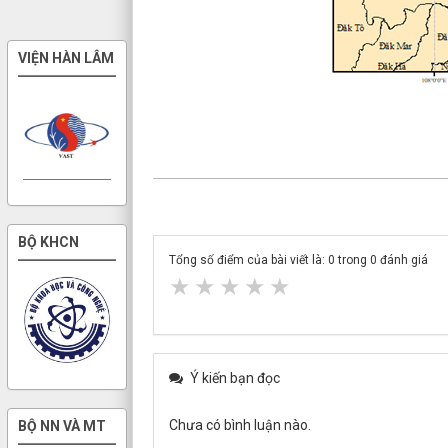
VIỆN HÀN LÂM
BỘ KHCN
Tổng số điểm của bài viết là:
0
trong
0
đánh giá
★
★
★
★
★
Ý kiến bạn đọc
Chưa có bình luận nào.
BỘ NN VÀ MT