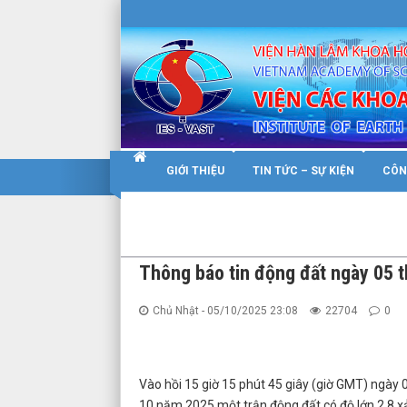
Warning
: Constant WP_SITEURL already defined in
/home/nhigvyzu/ie
GIỚI THIỆU
TIN TỨC – SỰ KIỆN
CÔN
Thông báo tin động đất ngày 05 
Chủ Nhật - 05/10/2025 23:08
22704
0
Vào hồi 15 giờ 15 phút 45 giây (giờ GMT) ngày 
10 năm 2025 một trận động đất có độ lớn 2.8 xảy