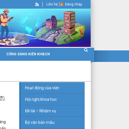
Liên hệ
Đăng nhập
CỔNG SÁNG KIẾN KH&CN
Hoạt động của viện
Hội nghị khoa học
Đề tài – Nhiệm vụ
háng
Bộ văn bản mẫu
chấn