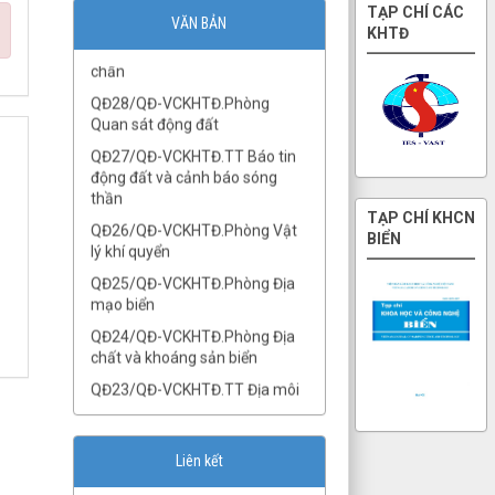
QĐ29/QĐ-VCKHTĐ.Phòng Địa
TẠP CHÍ CÁC
VĂN BẢN
chấn
KHTĐ
QĐ28/QĐ-VCKHTĐ.Phòng
Quan sát động đất
QĐ27/QĐ-VCKHTĐ.TT Báo tin
động đất và cảnh báo sóng
thần
QĐ26/QĐ-VCKHTĐ.Phòng Vật
lý khí quyển
TẠP CHÍ KHCN
BIỂN
QĐ25/QĐ-VCKHTĐ.Phòng Địa
mạo biển
QĐ24/QĐ-VCKHTĐ.Phòng Địa
chất và khoáng sản biển
QĐ23/QĐ-VCKHTĐ.TT Địa môi
trường và TBĐCB
QĐ22/QĐ-VCKHTĐ.TT Nghiên
cứu ĐVLB
QĐ21/QĐ-VCKHTĐ.TT Khảo sát
Liên kết
biển