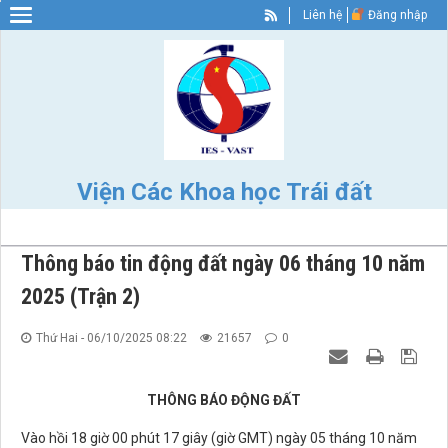
Liên hệ
Đăng nhập
Warning
: Constant WP_SITEURL already defined in
/home/nhigvyzu/ies.vast.gov/wp-config.php
on line
89
Viện Các Khoa học Trái đất
Thông báo tin động đất ngày 06 tháng 10 năm
2025 (Trận 2)
Thứ Hai - 06/10/2025 08:22
21657
0
THÔNG BÁO ĐỘNG ĐẤT
Vào hồi 18 giờ 00 phút 17 giây (giờ GMT) ngày 05 tháng 10 năm