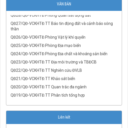
QĐ29/QĐ-VCKHTĐ.Phòng Địa chấn
VĂN BẢN
QĐ28/QĐ-VCKHTĐ.Phòng Quan sát động đất
QĐ27/QĐ-VCKHTĐ.TT Báo tin động đất và cảnh báo sóng
thần
QĐ26/QĐ-VCKHTĐ.Phòng Vật lý khí quyển
QĐ25/QĐ-VCKHTĐ.Phòng Địa mạo biển
QĐ24/QĐ-VCKHTĐ.Phòng Địa chất và khoáng sản biển
QĐ23/QĐ-VCKHTĐ.TT Địa môi trường và TBĐCB
QĐ22/QĐ-VCKHTĐ.TT Nghiên cứu ĐVLB
QĐ21/QĐ-VCKHTĐ.TT Khảo sát biển
QĐ20/QĐ-VCKHTĐ.TT Quan trắc đa ngành
QĐ19/QĐ-VCKHTĐ.TT Phân tích tổng hợp
QĐ18/QĐ-VCKHTĐ.TT Phân tích và Mô hình dữ liệu địa
không gian
QĐ17/QĐ-VCKHTĐ.TT Tài nguyên nước
Liên kết
QĐ16/QĐ-VCKHTĐ.Phòng Cảnh quan Môi trường