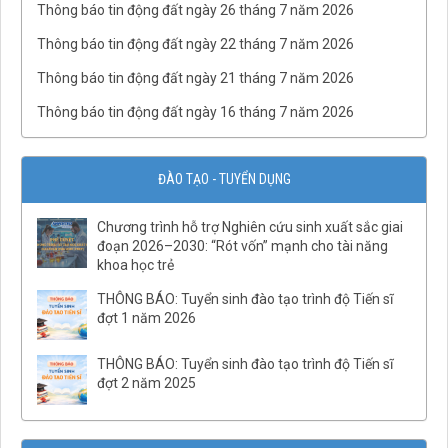
Thông báo tin động đất ngày 26 tháng 7 năm 2026
Thông báo tin động đất ngày 22 tháng 7 năm 2026
Thông báo tin động đất ngày 21 tháng 7 năm 2026
Thông báo tin động đất ngày 16 tháng 7 năm 2026
ĐÀO TẠO - TUYỂN DỤNG
Chương trình hỗ trợ Nghiên cứu sinh xuất sắc giai
đoạn 2026–2030: “Rót vốn” mạnh cho tài năng
QĐ03/QĐ-VCKHTĐ.Phòng Thạch luận và Sinh khoáng
khoa học trẻ
QĐ số 07-QĐ/VHLKHCNVN Quy tắc ứng xử của cán bộ, viên
chức và người lao động Viện Hàn lâm Khoa học và Công
THÔNG BÁO: Tuyển sinh đào tạo trình độ Tiến sĩ
nghệ Việt Nam
đợt 1 năm 2026
QĐ02/QĐ-VCKHTĐ.Phòng Quản lý tổng hợp
THÔNG BÁO: Tuyển sinh đào tạo trình độ Tiến sĩ
QĐ32/QĐ-VCKHTĐ.Phòng Vật lý địa chất
đợt 2 năm 2025
QĐ31/QĐ-VCKHTĐ.Phòng Điện ly
QĐ30/QĐ-VCKHTĐ.Phòng Địa từ