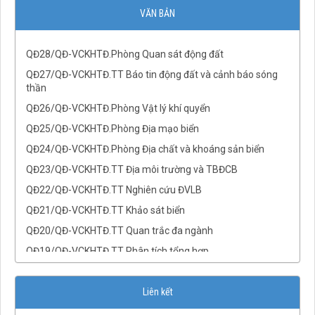
QĐ30/QĐ-VCKHTĐ.Phòng Địa từ
VĂN BẢN
QĐ29/QĐ-VCKHTĐ.Phòng Địa chấn
QĐ28/QĐ-VCKHTĐ.Phòng Quan sát động đất
QĐ27/QĐ-VCKHTĐ.TT Báo tin động đất và cảnh báo sóng
thần
QĐ26/QĐ-VCKHTĐ.Phòng Vật lý khí quyển
QĐ25/QĐ-VCKHTĐ.Phòng Địa mạo biển
QĐ24/QĐ-VCKHTĐ.Phòng Địa chất và khoáng sản biển
QĐ23/QĐ-VCKHTĐ.TT Địa môi trường và TBĐCB
QĐ22/QĐ-VCKHTĐ.TT Nghiên cứu ĐVLB
QĐ21/QĐ-VCKHTĐ.TT Khảo sát biển
QĐ20/QĐ-VCKHTĐ.TT Quan trắc đa ngành
QĐ19/QĐ-VCKHTĐ.TT Phân tích tổng hợp
QĐ18/QĐ-VCKHTĐ.TT Phân tích và Mô hình dữ liệu địa
không gian
Liên kết
QĐ17/QĐ-VCKHTĐ.TT Tài nguyên nước