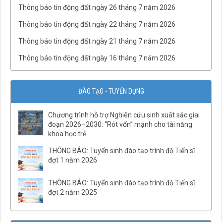
Thông báo tin động đất ngày 26 tháng 7 năm 2026
Thông báo tin động đất ngày 22 tháng 7 năm 2026
Thông báo tin động đất ngày 21 tháng 7 năm 2026
Thông báo tin động đất ngày 16 tháng 7 năm 2026
ĐÀO TẠO - TUYỂN DỤNG
Chương trình hỗ trợ Nghiên cứu sinh xuất sắc giai
đoạn 2026–2030: “Rót vốn” mạnh cho tài năng
khoa học trẻ
QĐ03/QĐ-VCKHTĐ.Phòng Thạch luận và Sinh khoáng
QĐ số 07-QĐ/VHLKHCNVN Quy tắc ứng xử của cán bộ, viên
THÔNG BÁO: Tuyển sinh đào tạo trình độ Tiến sĩ
chức và người lao động Viện Hàn lâm Khoa học và Công
đợt 1 năm 2026
nghệ Việt Nam
QĐ02/QĐ-VCKHTĐ.Phòng Quản lý tổng hợp
THÔNG BÁO: Tuyển sinh đào tạo trình độ Tiến sĩ
đợt 2 năm 2025
QĐ32/QĐ-VCKHTĐ.Phòng Vật lý địa chất
QĐ31/QĐ-VCKHTĐ.Phòng Điện ly