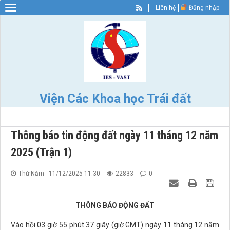
Liên hệ
Đăng nhập
Warning
: Constant WP_SITEURL already defined in
/home/nhigvyzu/ies.vast.gov/wp-config.php
on line
89
Viện Các Khoa học Trái đất
Thông báo tin động đất ngày 11 tháng 12 năm
2025 (Trận 1)
Thứ Năm - 11/12/2025 11:30
22833
0
THÔNG BÁO ĐỘNG ĐẤT
Vào hồi 03 giờ 55 phút 37 giây (giờ GMT) ngày 11 tháng 12 năm