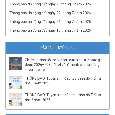
Thông báo tin động đất ngày 26 tháng 7 năm 2026
Thông báo tin động đất ngày 22 tháng 7 năm 2026
Thông báo tin động đất ngày 21 tháng 7 năm 2026
Thông báo tin động đất ngày 16 tháng 7 năm 2026
ĐÀO TẠO - TUYỂN DỤNG
Chương trình hỗ trợ Nghiên cứu sinh xuất sắc giai
đoạn 2026–2030: “Rót vốn” mạnh cho tài năng
QĐ03/QĐ-VCKHTĐ.Phòng Thạch luận và Sinh khoáng
khoa học trẻ
QĐ số 07-QĐ/VHLKHCNVN Quy tắc ứng xử của cán bộ, viên
THÔNG BÁO: Tuyển sinh đào tạo trình độ Tiến sĩ
chức và người lao động Viện Hàn lâm Khoa học và Công
đợt 1 năm 2026
nghệ Việt Nam
QĐ02/QĐ-VCKHTĐ.Phòng Quản lý tổng hợp
THÔNG BÁO: Tuyển sinh đào tạo trình độ Tiến sĩ
QĐ32/QĐ-VCKHTĐ.Phòng Vật lý địa chất
đợt 2 năm 2025
QĐ31/QĐ-VCKHTĐ.Phòng Điện ly
QĐ30/QĐ-VCKHTĐ.Phòng Địa từ