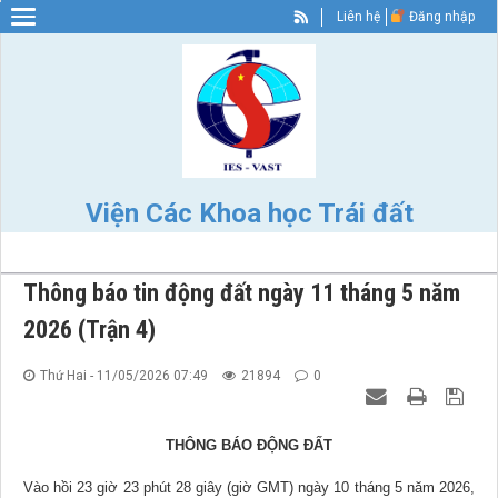
Liên hệ
Đăng nhập
Warning
: Constant WP_SITEURL already defined in
/home/nhigvyzu/ies.vast.gov/wp-config.php
on line
89
Viện Các Khoa học Trái đất
Thông báo tin động đất ngày 11 tháng 5 năm
2026 (Trận 4)
Thứ Hai - 11/05/2026 07:49
21894
0
THÔNG BÁO ĐỘNG ĐẤT
Vào hồi 23 giờ 23 phút 28 giây (giờ GMT) ngày 10 tháng 5 năm 2026,