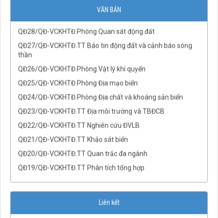
VĂN BẢN
QĐ29/QĐ-VCKHTĐ.Phòng Địa chấn
QĐ28/QĐ-VCKHTĐ.Phòng Quan sát động đất
QĐ27/QĐ-VCKHTĐ.TT Báo tin động đất và cảnh báo sóng
thần
QĐ26/QĐ-VCKHTĐ.Phòng Vật lý khí quyển
QĐ25/QĐ-VCKHTĐ.Phòng Địa mạo biển
QĐ24/QĐ-VCKHTĐ.Phòng Địa chất và khoáng sản biển
QĐ23/QĐ-VCKHTĐ.TT Địa môi trường và TBĐCB
QĐ22/QĐ-VCKHTĐ.TT Nghiên cứu ĐVLB
QĐ21/QĐ-VCKHTĐ.TT Khảo sát biển
QĐ20/QĐ-VCKHTĐ.TT Quan trắc đa ngành
QĐ19/QĐ-VCKHTĐ.TT Phân tích tổng hợp
QĐ18/QĐ-VCKHTĐ.TT Phân tích và Mô hình dữ liệu địa
không gian
QĐ17/QĐ-VCKHTĐ.TT Tài nguyên nước
Liên kết
QĐ16/QĐ-VCKHTĐ.Phòng Cảnh quan Môi trường