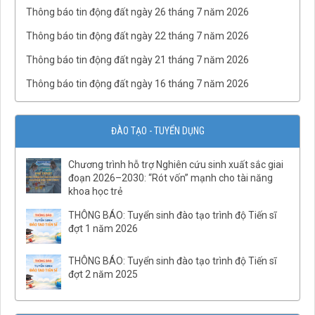
QĐ số 07-QĐ/VHLKHCNVN Quy tắc ứng xử của cán bộ, viên
Thông báo tin động đất ngày 26 tháng 7 năm 2026
chức và người lao động Viện Hàn lâm Khoa học và Công
nghệ Việt Nam
Thông báo tin động đất ngày 22 tháng 7 năm 2026
QĐ02/QĐ-VCKHTĐ.Phòng Quản lý tổng hợp
Thông báo tin động đất ngày 21 tháng 7 năm 2026
QĐ32/QĐ-VCKHTĐ.Phòng Vật lý địa chất
Thông báo tin động đất ngày 16 tháng 7 năm 2026
QĐ31/QĐ-VCKHTĐ.Phòng Điện ly
QĐ30/QĐ-VCKHTĐ.Phòng Địa từ
QĐ29/QĐ-VCKHTĐ.Phòng Địa chấn
ĐÀO TẠO - TUYỂN DỤNG
QĐ28/QĐ-VCKHTĐ.Phòng Quan sát động đất
Chương trình hỗ trợ Nghiên cứu sinh xuất sắc giai
QĐ27/QĐ-VCKHTĐ.TT Báo tin động đất và cảnh báo sóng
đoạn 2026–2030: “Rót vốn” mạnh cho tài năng
thần
khoa học trẻ
QĐ26/QĐ-VCKHTĐ.Phòng Vật lý khí quyển
THÔNG BÁO: Tuyển sinh đào tạo trình độ Tiến sĩ
QĐ25/QĐ-VCKHTĐ.Phòng Địa mạo biển
đợt 1 năm 2026
QĐ24/QĐ-VCKHTĐ.Phòng Địa chất và khoáng sản biển
THÔNG BÁO: Tuyển sinh đào tạo trình độ Tiến sĩ
QĐ23/QĐ-VCKHTĐ.TT Địa môi trường và TBĐCB
đợt 2 năm 2025
QĐ22/QĐ-VCKHTĐ.TT Nghiên cứu ĐVLB
QĐ21/QĐ-VCKHTĐ.TT Khảo sát biển