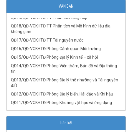
QĐ20/QĐ-VCKHTĐ.TT Quan trắc đa ngành
VĂN BẢN
QĐ19/QĐ-VCKHTĐ.TT Phân tích tổng hợp
QĐ18/QĐ-VCKHTĐ.TT Phân tích và Mô hình dữ liệu địa
không gian
QĐ17/QĐ-VCKHTĐ.TT Tài nguyên nước
QĐ16/QĐ-VCKHTĐ.Phòng Cảnh quan Môi trường
QĐ15/QĐ-VCKHTĐ.Phòng Địa lý Kinh tế – xã hội
QĐ14/QĐ-VCKHTĐ.Phòng Viễn thám, Bản đồ và Địa thông
tin
QĐ13/QĐ-VCKHTĐ.Phòng Địa lý thổ nhưỡng và Tài nguyên
đất
QĐ12/QĐ-VCKHTĐ.Phòng Địa lý biển, Hải đảo và Khí hậu
QĐ11/QĐ-VCKHTĐ.Phòng Khoáng vật học và ứng dụng
QĐ10/QĐ-VCKHTĐ.Phòng Trầm tích và Địa chất Đệ tứ
QĐ09/QĐ-VCKHTĐ.Phòng Địa hoá
Liên kết
QĐ08/QĐ-VCKHTĐ.Phòng Địa vật lý