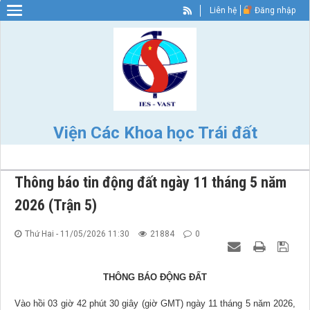
Liên hệ
Đăng nhập
Warning
: Constant WP_SITEURL already defined in
/home/nhigvyzu/ies.vast.gov/wp-config.php
on line
89
Viện Các Khoa học Trái đất
Thông báo tin động đất ngày 11 tháng 5 năm
2026 (Trận 5)
Thứ Hai - 11/05/2026 11:30
21884
0
THÔNG BÁO ĐỘNG ĐẤT
Vào hồi 03 giờ 42 phút 30 giây (giờ GMT) ngày 11 tháng 5 năm 2026,