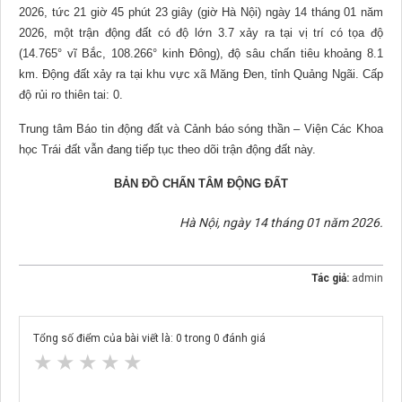
2026, tức 21 giờ 45 phút 23 giây (giờ Hà Nội) ngày 14 tháng 01 năm
2026, một trận động đất có độ lớn 3.7 xảy ra tại vị trí có tọa độ
(14.765° vĩ Bắc, 108.266° kinh Đông), độ sâu chấn tiêu khoảng 8.1
km. Động đất xảy ra tại khu vực xã Măng Đen, tỉnh Quảng Ngãi. Cấp
độ rủi ro thiên tai: 0.
Trung tâm Báo tin động đất và Cảnh báo sóng thần – Viện Các Khoa
học Trái đất vẫn đang tiếp tục theo dõi trận động đất này.
BẢN ĐỒ CHẤN TÂM ĐỘNG ĐẤT
Hà Nội, ngày 14 tháng 01 năm 2026.
Tác giả:
admin
Tổng số điểm của bài viết là:
0
trong
0
đánh giá
★
★
★
★
★