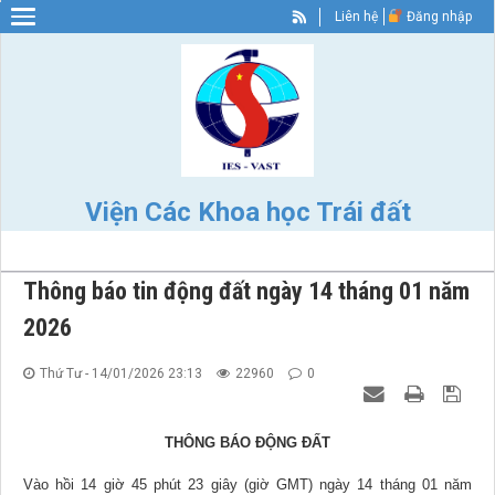
Liên hệ
Đăng nhập
Warning
: Constant WP_SITEURL already defined in
/home/nhigvyzu/ies.vast.gov/wp-config.php
on line
89
Viện Các Khoa học Trái đất
Thông báo tin động đất ngày 14 tháng 01 năm
2026
Thứ Tư - 14/01/2026 23:13
22960
0
THÔNG BÁO ĐỘNG ĐẤT
Vào hồi 14 giờ 45 phút 23 giây (giờ GMT) ngày 14 tháng 01 năm