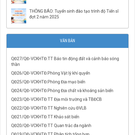
QĐ02/QĐ-VCKHTĐ.Phòng Quản lý tổng hợp
THÔNG BÁO: Tuyển sinh đào tạo trình độ Tiến sĩ
QĐ32/QĐ-VCKHTĐ.Phòng Vật lý địa chất
đợt 2 năm 2025
QĐ31/QĐ-VCKHTĐ.Phòng Điện ly
QĐ30/QĐ-VCKHTĐ.Phòng Địa từ
QĐ29/QĐ-VCKHTĐ.Phòng Địa chấn
VĂN BẢN
QĐ28/QĐ-VCKHTĐ.Phòng Quan sát động đất
QĐ27/QĐ-VCKHTĐ.TT Báo tin động đất và cảnh báo sóng
thần
QĐ26/QĐ-VCKHTĐ.Phòng Vật lý khí quyển
QĐ25/QĐ-VCKHTĐ.Phòng Địa mạo biển
QĐ24/QĐ-VCKHTĐ.Phòng Địa chất và khoáng sản biển
QĐ23/QĐ-VCKHTĐ.TT Địa môi trường và TBĐCB
QĐ22/QĐ-VCKHTĐ.TT Nghiên cứu ĐVLB
QĐ21/QĐ-VCKHTĐ.TT Khảo sát biển
QĐ20/QĐ-VCKHTĐ.TT Quan trắc đa ngành
QĐ19/QĐ-VCKHTĐ.TT Phân tích tổng hợp