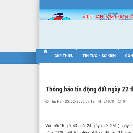
Warning
: Constant WP_SITEURL already defined in
/home/nhigvyzu/ie
VIỆN HÀN LÂM
GIỚI THIỆU
TIN TỨC – SỰ KIỆN
CÔN
BỘ KHCN
Thông báo tin động đất ngày 22 
Thứ Hai - 23/02/2026 07:19
21978
0
BỘ NN VÀ MT
Vào hồi 15 giờ 43 phút 24 giây (giờ GMT) ngày 2
năm 2026, một trận động đất có độ lớn 3.0 xảy r