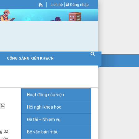
Liên hệ
Đăng nhập
HỌC VIỆN
KHCN
CỔNG SÁNG KIẾN KH&CN
NHÀ XUẤT
BẢN KHCN
Hoạt động của viện
Hội nghị khoa học
Đề tài – Nhiệm vụ
ng 02
Bộ văn bản mẫu
 tiêu