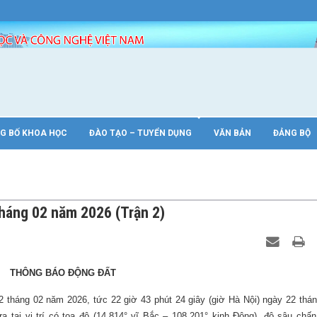
s.vast.gov/wp-config.php
on line
89
G BỐ KHOA HỌC
ĐÀO TẠO – TUYỂN DỤNG
VĂN BẢN
ĐẢNG BỘ
tháng 02 năm 2026 (Trận 2)
THÔNG BÁO ĐỘNG ĐẤT
2 tháng 02 năm 2026, tức 22 giờ 43 phút 24 giây (giờ Hà Nội) ngày 22 thá
a tại vị trí có tọa độ (14.814° vĩ Bắc – 108.201° kinh Đông), độ sâu chấn