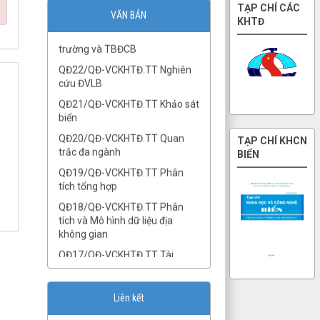
QĐ23/QĐ-VCKHTĐ.TT Địa môi
VĂN BẢN
trường và TBĐCB
QĐ22/QĐ-VCKHTĐ.TT Nghiên
cứu ĐVLB
QĐ21/QĐ-VCKHTĐ.TT Khảo sát
biển
QĐ20/QĐ-VCKHTĐ.TT Quan
trắc đa ngành
QĐ19/QĐ-VCKHTĐ.TT Phân
tích tổng hợp
QĐ18/QĐ-VCKHTĐ.TT Phân
tích và Mô hình dữ liệu địa
không gian
QĐ17/QĐ-VCKHTĐ.TT Tài
nguyên nước
QĐ16/QĐ-VCKHTĐ.Phòng
Cảnh quan Môi trường
QĐ15/QĐ-VCKHTĐ.Phòng Địa
Liên kết
lý Kinh tế – xã hội