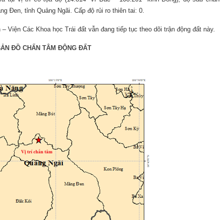
 Đen, tỉnh Quảng Ngãi. Cấp độ rủi ro thiên tai: 0.
n
–
Viện Các Khoa học Trái đất
vẫn đang tiếp tục theo dõi trận động đất này.
BẢN ĐỒ CHẤN TÂM ĐỘNG ĐẤT