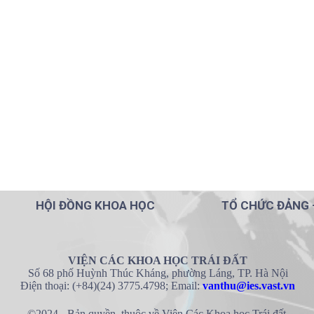
HỘI ĐỒNG KHOA HỌC
TỔ CHỨC ĐẢNG 
VIỆN CÁC KHOA HỌC TRÁI ĐẤT
Số 68 phố Huỳnh Thúc Kháng, phường Láng, TP. Hà Nội
Điện thoại: (+84)(24) 3775.4798; Email:
vanthu@ies.vast.vn
©2024 - Bản quyền thuộc về Viện Các Khoa học Trái đất.