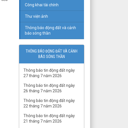
TẠP CHÍ CÁC
Công khai tài chính
KHTĐ
Thư viện ảnh
Thông báo động đất và cảnh
báo sóng thần
THÔNG BÁO ĐỘNG ĐẤT VÀ CẢNH
TẠP CHÍ KHCN
BÁO SÓNG THẦN
BIỂN
Thông báo tin động đất ngày
QĐ03/QĐ-VCKHTĐ.Phòng
27 tháng 7 năm 2026
Thạch luận và Sinh khoáng
Thông báo tin động đất ngày
QĐ số 07-QĐ/VHLKHCNVN Quy
26 tháng 7 năm 2026
tắc ứng xử của cán bộ, viên
chức và người lao động Viện
Thông báo tin động đất ngày
Hàn lâm Khoa học và Công
22 tháng 7 năm 2026
nghệ Việt Nam
Thông báo tin động đất ngày
QĐ02/QĐ-VCKHTĐ.Phòng
21 tháng 7 năm 2026
Quản lý tổng hợp