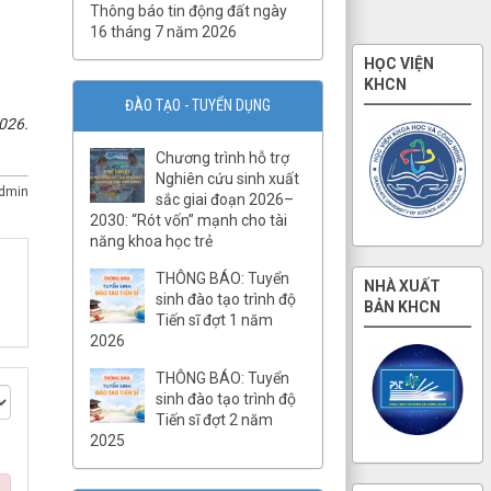
QĐ32/QĐ-VCKHTĐ.Phòng Vật
Thông báo tin động đất ngày
lý địa chất
16 tháng 7 năm 2026
QĐ31/QĐ-VCKHTĐ.Phòng Điện
ly
ĐÀO TẠO - TUYỂN DỤNG
QĐ30/QĐ-VCKHTĐ.Phòng Địa
026.
từ
Chương trình hỗ trợ
QĐ29/QĐ-VCKHTĐ.Phòng Địa
Nghiên cứu sinh xuất
chấn
dmin
sắc giai đoạn 2026–
QĐ28/QĐ-VCKHTĐ.Phòng
2030: “Rót vốn” mạnh cho tài
Quan sát động đất
năng khoa học trẻ
QĐ27/QĐ-VCKHTĐ.TT Báo tin
THÔNG BÁO: Tuyển
động đất và cảnh báo sóng
sinh đào tạo trình độ
thần
Tiến sĩ đợt 1 năm
2026
QĐ26/QĐ-VCKHTĐ.Phòng Vật
lý khí quyển
THÔNG BÁO: Tuyển
QĐ25/QĐ-VCKHTĐ.Phòng Địa
sinh đào tạo trình độ
mạo biển
Tiến sĩ đợt 2 năm
2025
QĐ24/QĐ-VCKHTĐ.Phòng Địa
chất và khoáng sản biển