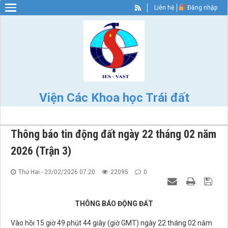
Liên hệ
Đăng nhập
Warning
: Constant WP_SITEURL already defined in
/home/nhigvyzu/ies.vast.gov/wp-config.php
on line
89
Viện Các Khoa học Trái đất
Thông báo tin động đất ngày 22 tháng 02 năm
2026 (Trận 3)
Thứ Hai - 23/02/2026 07:20
22095
0
THÔNG BÁO ĐỘNG ĐẤT
Vào hồi 15 giờ 49 phút 44 giây (giờ GMT) ngày 22 tháng 02 năm