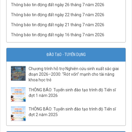
Thông báo tin động đất ngày 26 tháng 7 năm 2026
Thông báo tin động đất ngày 22 tháng 7 năm 2026
Thông báo tin động đất ngày 21 tháng 7 năm 2026
Thông báo tin động đất ngày 16 tháng 7 năm 2026
ĐÀO TẠO - TUYỂN DỤNG
Chương trình hỗ trợ Nghiên cứu sinh xuất sắc giai
QĐ03/QĐ-VCKHTĐ.Phòng Thạch luận và Sinh khoáng
đoạn 2026–2030: “Rót vốn” mạnh cho tài năng
khoa học trẻ
QĐ số 07-QĐ/VHLKHCNVN Quy tắc ứng xử của cán bộ, viên
chức và người lao động Viện Hàn lâm Khoa học và Công
THÔNG BÁO: Tuyển sinh đào tạo trình độ Tiến sĩ
nghệ Việt Nam
đợt 1 năm 2026
QĐ02/QĐ-VCKHTĐ.Phòng Quản lý tổng hợp
THÔNG BÁO: Tuyển sinh đào tạo trình độ Tiến sĩ
QĐ32/QĐ-VCKHTĐ.Phòng Vật lý địa chất
đợt 2 năm 2025
QĐ31/QĐ-VCKHTĐ.Phòng Điện ly
QĐ30/QĐ-VCKHTĐ.Phòng Địa từ