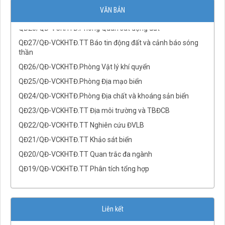
QĐ29/QĐ-VCKHTĐ.Phòng Địa chấn
VĂN BẢN
QĐ28/QĐ-VCKHTĐ.Phòng Quan sát động đất
QĐ27/QĐ-VCKHTĐ.TT Báo tin động đất và cảnh báo sóng
thần
QĐ26/QĐ-VCKHTĐ.Phòng Vật lý khí quyển
QĐ25/QĐ-VCKHTĐ.Phòng Địa mạo biển
QĐ24/QĐ-VCKHTĐ.Phòng Địa chất và khoáng sản biển
QĐ23/QĐ-VCKHTĐ.TT Địa môi trường và TBĐCB
QĐ22/QĐ-VCKHTĐ.TT Nghiên cứu ĐVLB
QĐ21/QĐ-VCKHTĐ.TT Khảo sát biển
QĐ20/QĐ-VCKHTĐ.TT Quan trắc đa ngành
QĐ19/QĐ-VCKHTĐ.TT Phân tích tổng hợp
QĐ18/QĐ-VCKHTĐ.TT Phân tích và Mô hình dữ liệu địa
không gian
QĐ17/QĐ-VCKHTĐ.TT Tài nguyên nước
Liên kết
QĐ16/QĐ-VCKHTĐ.Phòng Cảnh quan Môi trường