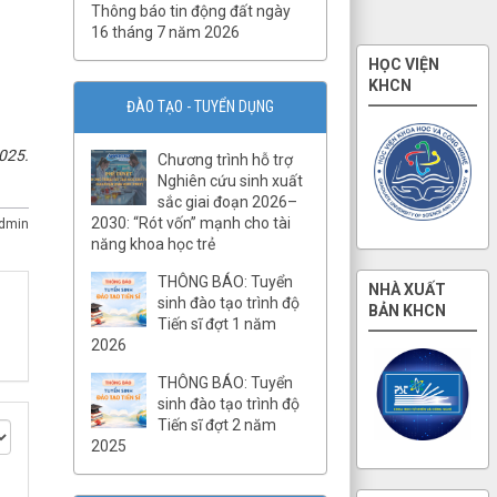
Thông báo tin động đất ngày
tắc ứng xử của cán bộ, viên
16 tháng 7 năm 2026
chức và người lao động Viện
Hàn lâm Khoa học và Công
HỌC VIỆN
nghệ Việt Nam
KHCN
ĐÀO TẠO - TUYỂN DỤNG
QĐ02/QĐ-VCKHTĐ.Phòng
Quản lý tổng hợp
025.
Chương trình hỗ trợ
QĐ32/QĐ-VCKHTĐ.Phòng Vật
Nghiên cứu sinh xuất
lý địa chất
sắc giai đoạn 2026–
QĐ31/QĐ-VCKHTĐ.Phòng Điện
2030: “Rót vốn” mạnh cho tài
dmin
ly
năng khoa học trẻ
QĐ30/QĐ-VCKHTĐ.Phòng Địa
THÔNG BÁO: Tuyển
NHÀ XUẤT
từ
sinh đào tạo trình độ
BẢN KHCN
Tiến sĩ đợt 1 năm
QĐ29/QĐ-VCKHTĐ.Phòng Địa
2026
chấn
QĐ28/QĐ-VCKHTĐ.Phòng
THÔNG BÁO: Tuyển
Quan sát động đất
sinh đào tạo trình độ
Tiến sĩ đợt 2 năm
QĐ27/QĐ-VCKHTĐ.TT Báo tin
2025
động đất và cảnh báo sóng
thần