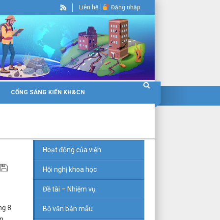
Liên hệ
Đăng nhập
CỔNG SÁNG KIẾN KH&CN
Hoạt động của viện
Hội nghị khoa học
Đề tài – Nhiệm vụ
ng 8
Bộ văn bản mẫu
ấn