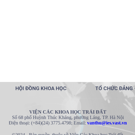
HỘI ĐỒNG KHOA HỌC
TỔ CHỨC ĐẢNG 
VIỆN CÁC KHOA HỌC TRÁI ĐẤT
Số 68 phố Huỳnh Thúc Kháng, phường Láng, TP. Hà Nội
Điện thoại: (+84)(24) 3775.4798; Email:
vanthu@ies.vast.vn
©2024 - Bản quyền thuộc về Viện Các Khoa học Trái đất.