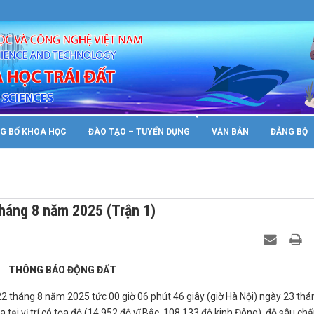
s.vast.gov/wp-config.php
on line
89
G BỐ KHOA HỌC
ĐÀO TẠO – TUYỂN DỤNG
VĂN BẢN
ĐẢNG BỘ
tháng 8 năm 2025 (Trận 1)
THÔNG BÁO ĐỘNG ĐẤT
22 tháng 8 năm 2025 tức 00 giờ 06 phút 46 giây (giờ Hà Nội) ngày 23 thá
 tại vị trí có tọa độ (14.952 độ vĩ Bắc, 108.133 độ kinh Đông), độ sâu ch