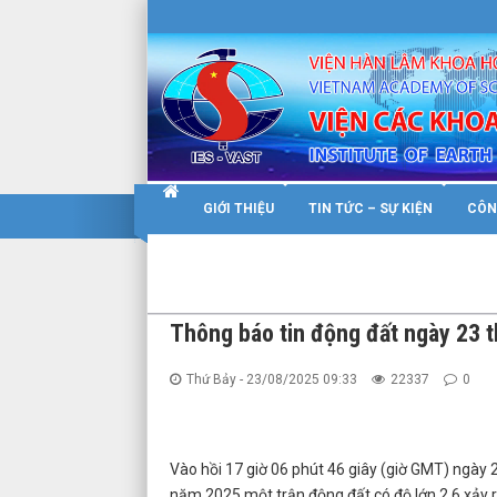
Warning
: Constant WP_SITEURL already defined in
/home/nhigvyzu/ie
GIỚI THIỆU
TIN TỨC – SỰ KIỆN
CÔN
Thông báo tin động đất ngày 23 
Thứ Bảy - 23/08/2025 09:33
22337
0
Vào hồi 17 giờ 06 phút 46 giây (giờ GMT) ngày 
năm 2025 một trận động đất có độ lớn 2.6 xảy ra