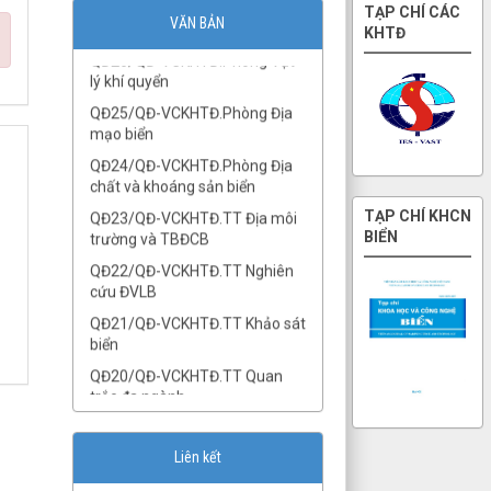
QĐ26/QĐ-VCKHTĐ.Phòng Vật
TẠP CHÍ CÁC
VĂN BẢN
lý khí quyển
KHTĐ
QĐ25/QĐ-VCKHTĐ.Phòng Địa
mạo biển
QĐ24/QĐ-VCKHTĐ.Phòng Địa
chất và khoáng sản biển
QĐ23/QĐ-VCKHTĐ.TT Địa môi
trường và TBĐCB
TẠP CHÍ KHCN
QĐ22/QĐ-VCKHTĐ.TT Nghiên
BIỂN
cứu ĐVLB
QĐ21/QĐ-VCKHTĐ.TT Khảo sát
biển
QĐ20/QĐ-VCKHTĐ.TT Quan
trắc đa ngành
QĐ19/QĐ-VCKHTĐ.TT Phân
tích tổng hợp
QĐ18/QĐ-VCKHTĐ.TT Phân
tích và Mô hình dữ liệu địa
Liên kết
không gian