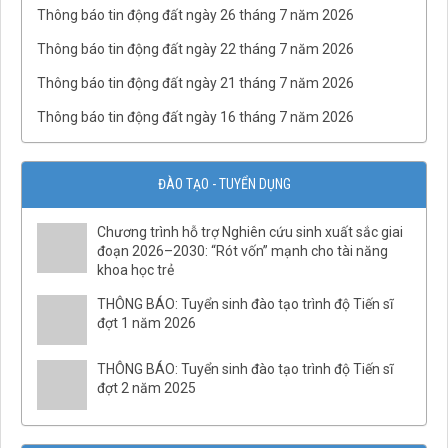
QĐ02/QĐ-VCKHTĐ.Phòng Quản lý tổng hợp
Thông báo tin động đất ngày 26 tháng 7 năm 2026
QĐ32/QĐ-VCKHTĐ.Phòng Vật lý địa chất
Thông báo tin động đất ngày 22 tháng 7 năm 2026
QĐ31/QĐ-VCKHTĐ.Phòng Điện ly
Thông báo tin động đất ngày 21 tháng 7 năm 2026
QĐ30/QĐ-VCKHTĐ.Phòng Địa từ
Thông báo tin động đất ngày 16 tháng 7 năm 2026
QĐ29/QĐ-VCKHTĐ.Phòng Địa chấn
QĐ28/QĐ-VCKHTĐ.Phòng Quan sát động đất
ĐÀO TẠO - TUYỂN DỤNG
QĐ27/QĐ-VCKHTĐ.TT Báo tin động đất và cảnh báo sóng
thần
Chương trình hỗ trợ Nghiên cứu sinh xuất sắc giai
QĐ26/QĐ-VCKHTĐ.Phòng Vật lý khí quyển
đoạn 2026–2030: “Rót vốn” mạnh cho tài năng
QĐ25/QĐ-VCKHTĐ.Phòng Địa mạo biển
khoa học trẻ
QĐ24/QĐ-VCKHTĐ.Phòng Địa chất và khoáng sản biển
THÔNG BÁO: Tuyển sinh đào tạo trình độ Tiến sĩ
QĐ23/QĐ-VCKHTĐ.TT Địa môi trường và TBĐCB
đợt 1 năm 2026
QĐ22/QĐ-VCKHTĐ.TT Nghiên cứu ĐVLB
THÔNG BÁO: Tuyển sinh đào tạo trình độ Tiến sĩ
QĐ21/QĐ-VCKHTĐ.TT Khảo sát biển
đợt 2 năm 2025
QĐ20/QĐ-VCKHTĐ.TT Quan trắc đa ngành
QĐ19/QĐ-VCKHTĐ.TT Phân tích tổng hợp