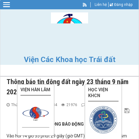
Liên hệ
🔐 Đăng nhập
Warning
: Constant WP_SITEURL already defined in
/home/nhigvyzu/ies.vast.gov/wp-config.php
on line
89
Viện Các Khoa học Trái đất
Thông báo tin động đất ngày 23 tháng 9 năm
VIỆN HÀN LÂM
HỌC VIỆN
2025 (Trận 2)
KHCN
Thứ Ba - 23/09/2025 23:34
21976
0
THÔNG BÁO ĐỘNG ĐẤT
Vào hồi 14 giờ 35 phút 29 giây (giờ GMT) ngày 23 tháng 9 năm