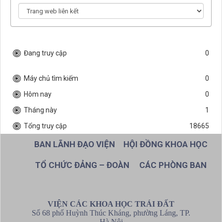
QĐ05/QĐ-VCKHTĐ.Phòng ĐKT và PTCN
QĐ04/QĐ-VCKHTĐ.Phòng Kiến tạo và Địa động lực
QĐ397/QĐ-VHL.PVT Đặng Thanh Hải
QĐ396/QĐ-VHL.PVT Vũ Văn Hà
Đang truy cập
0
QĐ400/QĐ-VHL.PVT Vũ Thị Minh Nguyệt
QĐ366/QĐ-VHL.PCT-VT Trần Tuấn Anh
Máy chủ tìm kiếm
0
QĐ394/QĐ-VHL.PVT Nguyễn Ánh Dương
Hôm nay
0
QĐ395/QĐ-VHL.PVT Nguyễn Mạnh Hà
Tháng này
1
QĐ398/QĐ-VHL.PVT Nguyễn Thanh Hoàn
Tổng truy cập
18665
QĐ401/QĐ-VHL.PVT Lại Hợp Phòng
BAN LÃNH ĐẠO VIỆN
HỘI ĐỒNG KHOA HỌC
QĐ399/QĐ-VHL.PVT Lê Đình Nam
QĐ373/QĐ-VHL.PVT Nguyễn Xuân Anh
TỔ CHỨC ĐẢNG – ĐOÀN
CÁC PHÒNG BAN
QĐ1013/QĐ-VHL.Hội đồng khoa học
QĐ 1138/QĐ-VHL QĐ bổ nhiệm Thường trực Hội đồng Khoa
học.
VIỆN CÁC KHOA HỌC TRÁI ĐẤT
Số 68 phố Huỳnh Thúc Kháng, phường Láng, TP.
Hà Nội