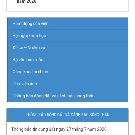
năm 2026
Hoạt động của viện
Hội nghị khoa học
Đề tài – Nhiệm vụ
Bộ văn bản mẫu
Công khai tài chính
Thư viện ảnh
Thông báo động đất và cảnh báo sóng thần
QĐ03/QĐ-VCKHTĐ.Phòng Thạch luận và Sinh khoáng
THÔNG BÁO ĐỘNG ĐẤT VÀ CẢNH BÁO SÓNG THẦN
QĐ số 07-QĐ/VHLKHCNVN Quy tắc ứng xử của cán bộ, viên
chức và người lao động Viện Hàn lâm Khoa học và Công
Thông báo tin động đất ngày 27 tháng 7 năm 2026
nghệ Việt Nam