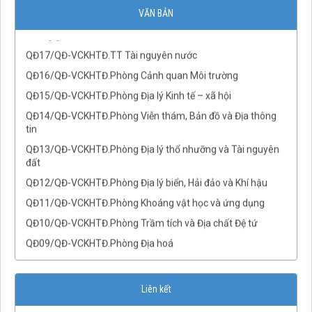
QĐ18/QĐ-VCKHTĐ.TT Phân tích và Mô hình dữ liệu địa
VĂN BẢN
không gian
QĐ17/QĐ-VCKHTĐ.TT Tài nguyên nước
QĐ16/QĐ-VCKHTĐ.Phòng Cảnh quan Môi trường
QĐ15/QĐ-VCKHTĐ.Phòng Địa lý Kinh tế – xã hội
QĐ14/QĐ-VCKHTĐ.Phòng Viễn thám, Bản đồ và Địa thông
tin
QĐ13/QĐ-VCKHTĐ.Phòng Địa lý thổ nhưỡng và Tài nguyên
đất
QĐ12/QĐ-VCKHTĐ.Phòng Địa lý biển, Hải đảo và Khí hậu
QĐ11/QĐ-VCKHTĐ.Phòng Khoáng vật học và ứng dụng
QĐ10/QĐ-VCKHTĐ.Phòng Trầm tích và Địa chất Đệ tứ
QĐ09/QĐ-VCKHTĐ.Phòng Địa hoá
QĐ08/QĐ-VCKHTĐ.Phòng Địa vật lý
QĐ07/QĐ-VCKHTĐ.TTNC Karst và Môi trường tự nhiên
Liên kết
QĐ06/QĐ-VCKHTĐ.TTNC thiên tai địa chất và Geomatic