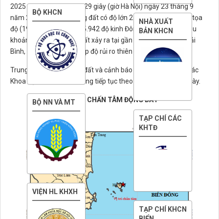
2025 tức 21 giờ 35 phút 29 giây (giờ Hà Nội) ngày 23 tháng 9
BỘ KHCN
năm 2025 một trận động đất có độ lớn 2.9 xảy ra tại vị trí có tọa
NHÀ XUẤT
độ (19.376 độ vĩ Bắc, 105.942 độ kinh Đông), độ sâu chấn tiêu
BẢN KHCN
khoảng 16.0 km. Động đất xảy ra tại gần Hòn Mê, phường Hải
Bình, tỉnh Thanh Hóa. Cấp độ rủi ro thiên tai cấp 0.
Trung tâm báo tin động đất và cảnh báo sóng thần – Viện Các
Khoa học Trái đất vẫn đang tiếp tục theo dõi trận động đất này.
BẢN ĐỒ CHẤN TÂM ĐỘNG ĐẤT
BỘ NN VÀ MT
TẠP CHÍ CÁC
KHTĐ
VIỆN HL KHXH
TẠP CHÍ KHCN
BIỂN